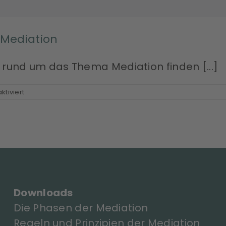
Mediation
n rund um das Thema Mediation finden [...]
für
tiviert
Informationen
rund
um
das
Thema
Mediation
Downloads
Die Phasen der Mediation
Regeln und Prinzipien der Mediation