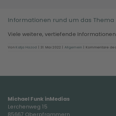
Informationen rund um das Thema 
Viele weitere, vertiefende Informatione
Von
Katja Hazod
|
31. Mai 2022
|
Allgemein
|
Kommentare deak
Michael Funk inMedias
Lerchenweg 15
85667 Oberpframmern